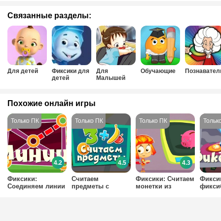
Связанные разделы:
Для детей
Фиксики для
Для
Обучающие
Познавател
детей
Малышей
Похожие онлайн игры
4.2
4.5
4.3
Фиксики:
Считаем
Фиксики: Считаем
Фиксик
Соединяем линии
предметы с
монетки из
фикси
фиксиками
копилки