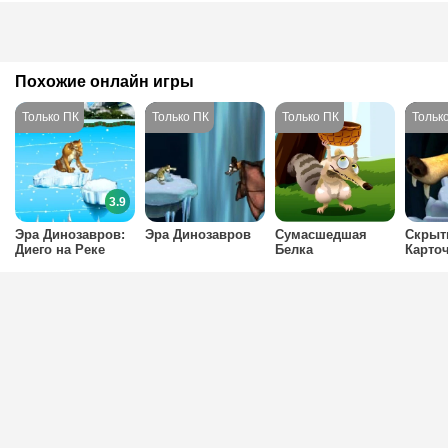
Похожие онлайн игры
3.9
Эра Динозавров:
Эра Динозавров
Сумасшедшая
Скрыт
Диего на Реке
Белка
Карточ
Ледни
перио