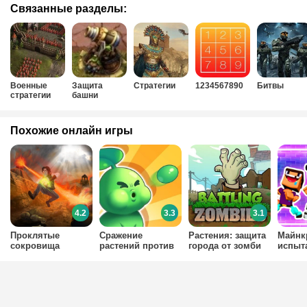
Связанные разделы:
Военные
Защита
Стратегии
1234567890
Битвы
стратегии
башни
Похожие онлайн игры
4.2
3.3
3.1
Проклятые
Сражение
Растения: защита
Майнк
сокровища
растений против
города от зомби
испыт
зомби