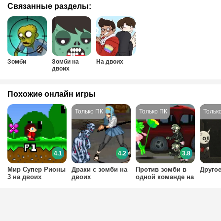
Связанные разделы:
Зомби
Зомби на
На двоих
двоих
Похожие онлайн игры
4.1
4.2
3.8
Мир Супер Рионы
Драки с зомби на
Против зомби в
Друго
3 на двоих
двоих
одной команде на
двоих