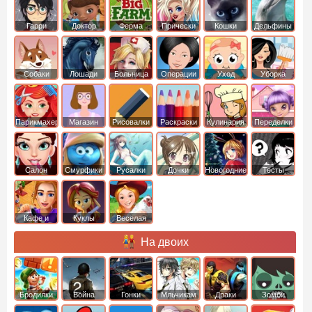
Гарри
Доктор
Ферма
Прически
Кошки
Дельфины
Поттер
Плюшева
Собаки
Лошади
Больница
Операции
Уход
Уборка
Парикмахер
Магазин
Рисовалки
Раскраски
Кулинария
Переделки
Салон
Смурфики
Русалки
Дочки
Новогодние
Тесты
Кафе и
Куклы
Веселая
рестораны
ферма
На двоих
Бродилки
Война
Гонки
Мльчикам
Драки
Зомби