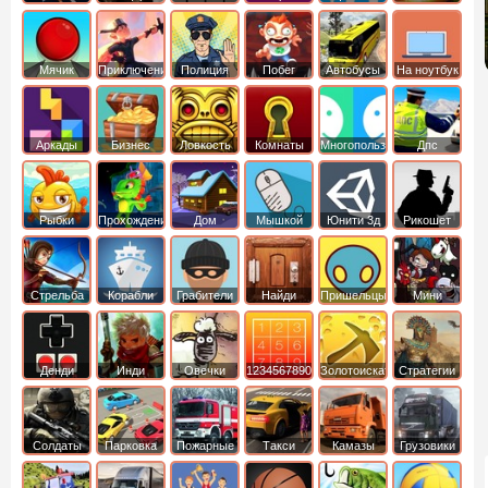
Мячик
Приключения
Полиция
Побег
Автобусы
На ноутбук
Аркады
Бизнес
Ловкость
Комнаты
Многопользовательские
Дпс
симуляторы
Рыбки
Прохождение
Дом
Мышкой
Юнити 3д
Рикошет
Cтрельба
Корабли
Грабители
Найди
Пришельцы
Мини
из лука
выход
Денди
Инди
Овечки
1234567890
Золотоискатель
Стратегии
идут домой
Солдаты
Парковка
Пожарные
Такси
Камазы
Грузовики
машин
машины