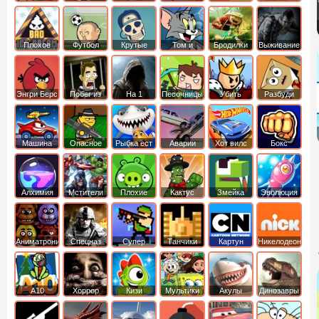
боб
динозавры
обезьянка
Плохое
Футбол
Крутые
Том и
Бродилки
Выживание
мороженое
головами
джерри
Приключения
Энгри Берс
Побег из
На 1
Песочницы
Убить
Разбуди
тюрьмы
короля
коробку
Машина
Опасное
Рыбка ест
Аварии
Хот вилс
Бокс
ест
оружие
рыбку
машин
машину
Алхимия
Мстители
Плохие
Кактус
Змейка
Эволюция
свинки
маккой
Аниматроники
Спецназ
Супер
Танчики
Картун
Никелодеон
бойцы
нетворк
А10
Хоррор
Кизи
Мультики
Акулы
Динозавры