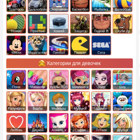
Тракторы
Дальнобойщики
Спортивные
Баскетбол
Рыбалка
Волейбол
Теннис
Простые
Хоккей
Защита
Гадкий Я
Скуби Ду
башни
Микки
Мадагаскар
Пинбол
Пакман
Сега
Маус
Категории для девочек
Пони
Маникюр
Куклы ЛОЛ
Шиммер и
Эвер
Шоу
креатор
Шайн
Афтер Хай
дельфинов
Рапунцель
Барби
Мейкеры
Музыка
Школа
Пушистики
Любовь
Дисней
Анжела и
София
Тотали
Друзья
том
Прекрасная
Спайс
ангелов