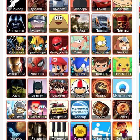
Снайпер
Драконы
Самолеты
Бомберы
Тачки
Масяня
Звездные
Наруто
Поу
Война
Поезда
Пираты
войны
Карибского
Моря
Росомаха
Трансформеры
Рейнджеры
Финис и
Симпсоны
Аватар
Самураи
Ферб
легенда об
Аанге
Железный
Человек
Марио
Соник
Бен 10
Покемоны
человек
Паук
Халк
Бэтмен
Бакуган
Кик
Мортал
Мультиплеер
Бутовский
комбат
Защита
Пиксельные
Дрифт на
Алавар
Квесты
Поиск
королевства
машинах
предметов
Космос
Рыцари
Пианино
Старые
Офисные
Бегалки