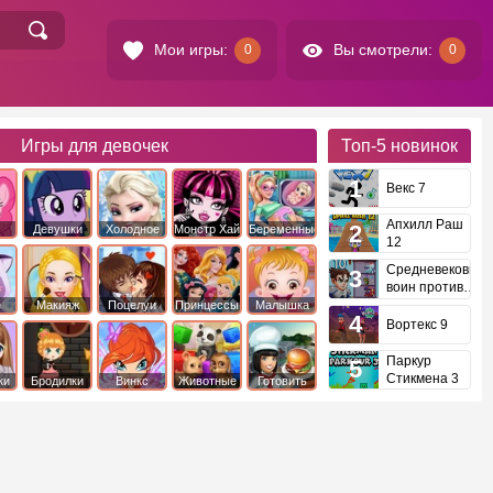
Мои игры:
Вы смотрели:
0
0
Игры для девочек
Топ-5
новинок
Векс 7
Апхилл Раш
Девушки
Холодное
Монстр Хай
Беременные
12
это
Эквестрии
Сердце
Средневековый
воин против
инопланетян
е
Макияж
Поцелуи
Принцессы
Малышка
Диснея
Хейзел
Вортекс 9
Паркур
Стикмена 3
ки
Бродилки
Винкс
Животные
Готовить
еду