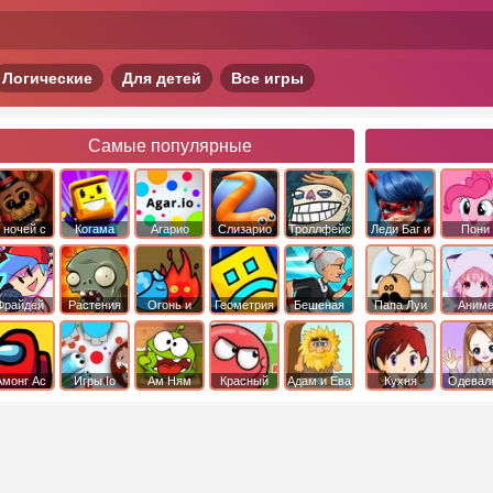
Логические
Для детей
Все игры
Самые популярные
 ночей с
Когама
Агарио
Слизарио
Троллфейс
Леди Баг и
Пони
фредди
квест
Супер Кот
Дружба 
чудо
Фрайдей
Растения
Огонь и
Геометрия
Бешеная
Папа Луи
Аним
Найт
против
Вода
Даш
бабка
Фанкин
Зомби
сбежала из
психушки
Амонг Ас
Игры Io
Ам Ням
Красный
Адам и Ева
Кухня
Одевал
шар
Сары