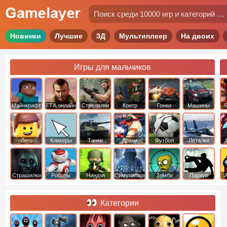
Новинки
Лучшие
3Д
Мультиплеер
На двоих
Игры для мальчиков
Майнкрафт
ГТА онлайн
Стрелялки
Контр
Гонки
Машины
5
Страйк
Лего
Кликеры
Танки
Драки
Футбол
Леталки
Страшилки
Роботы
Ниндзя
Симуляторы
Зомби
Паркур
Категории