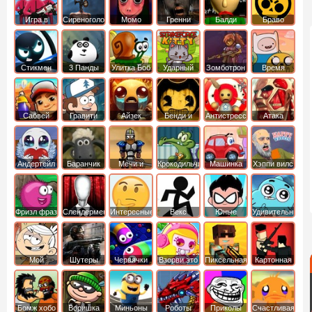
Игра в
Сиреноголовый
Момо
Гренни
Балди
Браво
Кальмара
Старс
Стикмен
3 Панды
Улитка Боб
Ударный
Зомботрон
Время
отряд котят
Приключений
Сабвей
Гравити
Айзек
Бенди и
Антистресс
Атака
Серф
Фолз
Чернильная
Титанов
машина
Андертейл
Баранчик
Мечи и
Крокодильчик
Машинка
Хэппи вилс
Шон
Сандали
Свомпи
Вилли
Фризл фраз
Слендермен
Интересные
Векс
Юные
Удивительный
титаны
мир
вперед
Гамбола
Мой
Шутеры
Червячки
Взорви это
Пиксельная
Картонная
шумный
война
башка
дом
Бомж хобо
Воришка
Миньоны
Роботы
Приколы
Счастливая