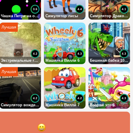
3.6
4.4
4.1
Чашка Петри на одного
Симулятор лисы
Симулятор Дракона 3Д
4.2
4.3
4.3
Экстремальные гонки на УАЗике
Машинка Вилли 6
Бешеная бабка 10: Лондон
4.2
4.2
4.3
Симулятор вождения автомашины 3
Машинка Вилли 7
Взорви это 6