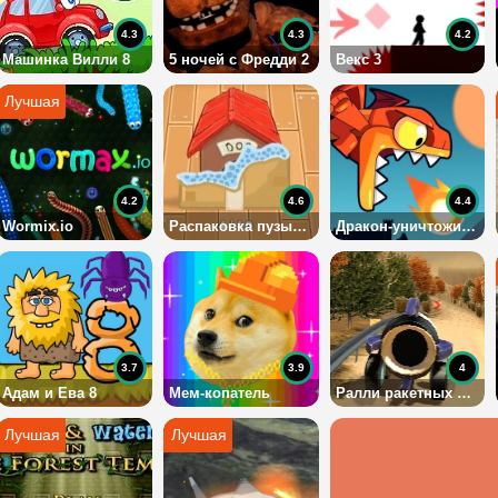
4.3
4.3
4.2
Машинка Вилли 8
5 ночей с Фредди 2
Векс 3
4.2
4.6
4.4
Wormix.io
Распаковка пузырчатой пленки
Дракон-уничтожитель
3.7
3.9
4
Адам и Ева 8
Мем-копатель
Ралли ракетных машин