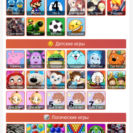
Лего
Марио
На 4
Девочкам
На троих
Рыцари
Стрелялки
Танки
Футбол
Смешные
Детские игры
Свинка
Лунтик
Умизуми
Смешарики
Фиксики
Три Кота
Пеппа
Сказочный
Мимимишки
Барбоскины
Малышам
Познавательные
Развивающие
патруль
Для 3 лет
Для 4 лет
Для 5 лет
Для 6 лет
Для 7 лет
Логические игры