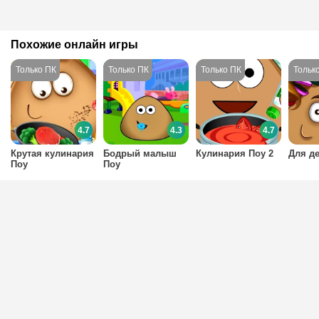
Похожие онлайн игры
4.7
4.3
4.7
Крутая кулинария
Бодрый малыш
Кулинария Поу 2
Для д
Поу
Поу