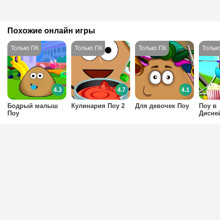
Похожие онлайн игры
4.3
4.7
4.1
Бодрый малыш
Кулинария Поу 2
Для девочек Поу
Поу в
Поу
Дисне