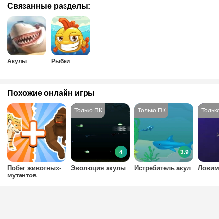
Связанные разделы:
Акулы
Рыбки
Похожие онлайн игры
4
3.9
Побег животных-
Эволюция акулы
Истребитель акул
Ловим
мутантов