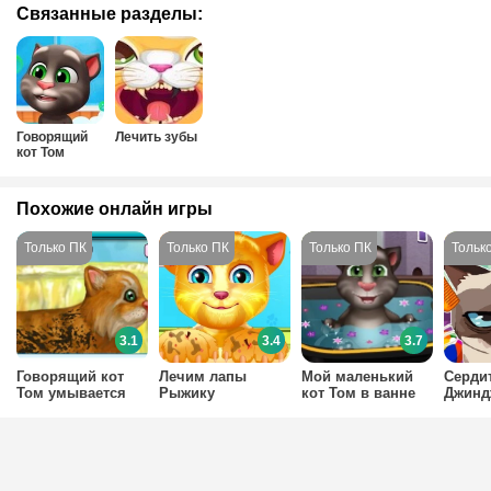
Связанные разделы:
Говорящий
Лечить зубы
кот Том
Похожие онлайн игры
3.1
3.4
3.7
Говорящий кот
Лечим лапы
Мой маленький
Серди
Том умывается
Рыжику
кот Том в ванне
Джинд