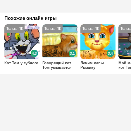
Похожие онлайн игры
4.3
3.1
3.4
Кот Том у зубного
Говорящий кот
Лечим лапы
Мой м
Том умывается
Рыжику
кот То