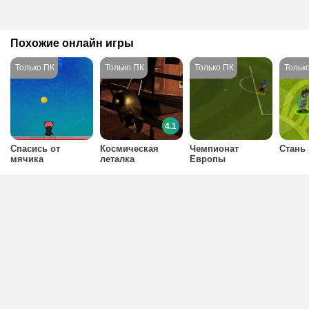
Похожие онлайн игры
4.1
Спасись от
Космическая
Чемпионат
Стань 
мячика
леталка
Европы