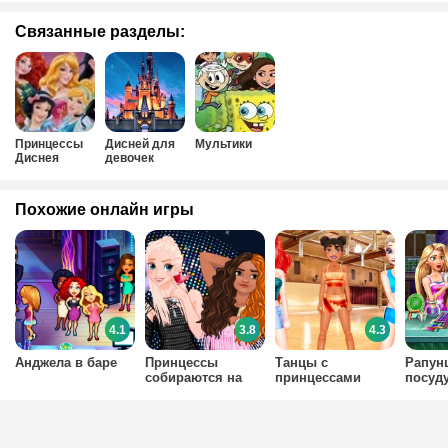
Связанные разделы:
Принцессы
Дисней для
Мультики
Диснея
девочек
Похожие онлайн игры
4.1
3.8
4.3
Анджела в баре
Принцессы
Танцы с
Рапун
собираются на
принцессами
посуд
вечеринку