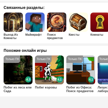
Связанные разделы:
Выход Из
Майнкрафт
Поиск
Квесты
Комнаты
Комнаты
предметов
Похожие онлайн игры
4.3
4.1
4.1
Побег из леса или
Побег коровы
Побег из Офиса:
Лизун:
Сада
Поиск предметов
лабор