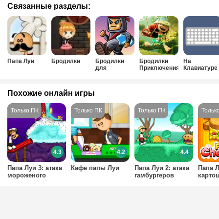
Связанные разделы:
Папа Луи
Бродилки
Бродилки
Бродилки
На
для
Приключения
Клавиатуре
мальчиков
без мышки
Похожие онлайн игры
4.3
4.2
4.4
Папа Луи 3: атака
Кафе папы Луи
Папа Луи 2: атака
Папа Л
мороженого
гамбургеров
карто