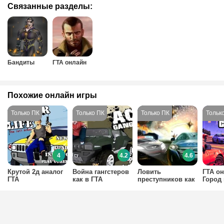
Связанные разделы:
Бандиты
ГТА онлайн
Похожие онлайн игры
4
4.2
4.6
Крутой 2д аналог
Война гангстеров
Ловить
ГТА он
ГТА
как в ГТА
преступников как
Город
в ГТА