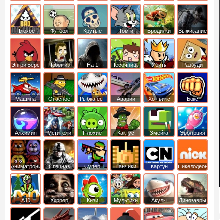
боб
динозавры
обезьянка
Плохое
Футбол
Крутые
Том и
Бродилки
Выживание
мороженое
головами
джерри
Приключения
Энгри Берс
Побег из
На 1
Песочницы
Убить
Разбуди
тюрьмы
короля
коробку
Машина
Опасное
Рыбка ест
Аварии
Хот вилс
Бокс
ест
оружие
рыбку
машин
машину
Алхимия
Мстители
Плохие
Кактус
Змейка
Эволюция
свинки
маккой
Аниматроники
Спецназ
Супер
Танчики
Картун
Никелодеон
бойцы
нетворк
А10
Хоррор
Кизи
Мультики
Акулы
Динозавры