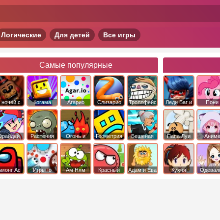
Логические
Для детей
Все игры
Самые популярные
 ночей с
Когама
Агарио
Слизарио
Троллфейс
Леди Баг и
Пони
фредди
квест
Супер Кот
Дружба 
чудо
Фрайдей
Растения
Огонь и
Геометрия
Бешеная
Папа Луи
Аним
Найт
против
Вода
Даш
бабка
Фанкин
Зомби
сбежала из
психушки
Амонг Ас
Игры Io
Ам Ням
Красный
Адам и Ева
Кухня
Одевал
шар
Сары