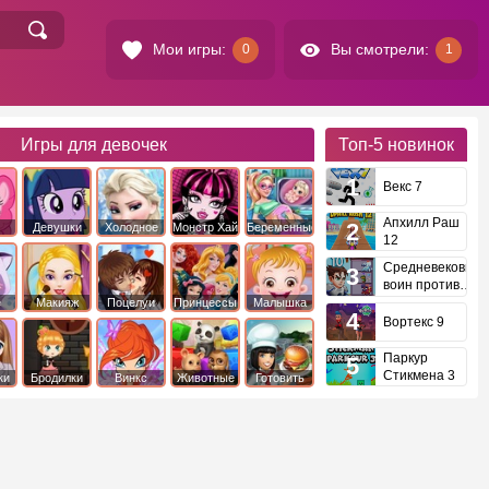
Мои игры:
Вы смотрели:
0
1
Игры для девочек
Топ-5
новинок
Векс 7
Апхилл Раш
Девушки
Холодное
Монстр Хай
Беременные
12
это
Эквестрии
Сердце
Средневековый
воин против
инопланетян
е
Макияж
Поцелуи
Принцессы
Малышка
Диснея
Хейзел
Вортекс 9
Паркур
Стикмена 3
ки
Бродилки
Винкс
Животные
Готовить
еду