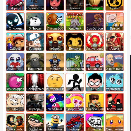
Игра в
Сиреноголовый
Момо
Гренни
Балди
Браво
Кальмара
Старс
Стикмен
3 Панды
Улитка Боб
Ударный
Зомботрон
Время
отряд котят
Приключений
Сабвей
Гравити
Айзек
Бенди и
Антистресс
Атака
Серф
Фолз
Чернильная
Титанов
машина
Андертейл
Баранчик
Мечи и
Крокодильчик
Машинка
Хэппи вилс
Шон
Сандали
Свомпи
Вилли
Фризл фраз
Слендермен
Интересные
Векс
Юные
Удивительный
титаны
мир
вперед
Гамбола
Мой
Шутеры
Червячки
Взорви это
Пиксельная
Картонная
шумный
война
башка
дом
Бомж хобо
Воришка
Миньоны
Роботы
Приколы
Счастливая