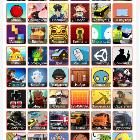
Мячик
Приключения
Полиция
Побег
Автобусы
На ноутбук
Аркады
Бизнес
Ловкость
Комнаты
Многопользовательские
Дпс
симуляторы
Рыбки
Прохождение
Дом
Мышкой
Юнити 3д
Рикошет
Cтрельба
Корабли
Грабители
Найди
Пришельцы
Мини
из лука
выход
Денди
Инди
Овечки
1234567890
Золотоискатель
Стратегии
идут домой
Солдаты
Парковка
Пожарные
Такси
Камазы
Грузовики
машин
машины