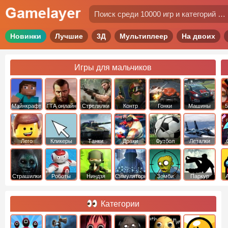
Новинки
Лучшие
3Д
Мультиплеер
На двоих
Игры для мальчиков
Майнкрафт
ГТА онлайн
Стрелялки
Контр
Гонки
Машины
5
Страйк
Лего
Кликеры
Танки
Драки
Футбол
Леталки
Страшилки
Роботы
Ниндзя
Симуляторы
Зомби
Паркур
Категории