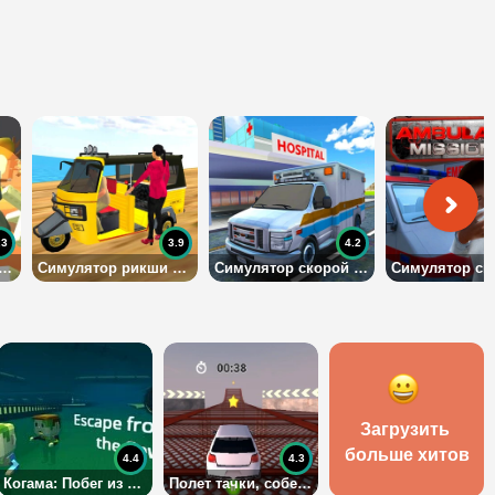
.3
3.9
4.2
лятор Первой Мировой Войны
Симулятор рикши 2020
Симулятор скорой - спасательная миссия
Загрузить 
больше хитов
4.4
4.3
Когама: Побег из Канализации
Полет тачки, собери звезды