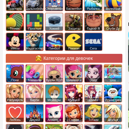
Тракторы
Дальнобойщики
Спортивные
Баскетбол
Рыбалка
Волейбол
Теннис
Простые
Хоккей
Защита
Гадкий Я
Скуби Ду
башни
Микки
Мадагаскар
Пинбол
Пакман
Сега
Маус
Категории для девочек
Пони
Маникюр
Куклы ЛОЛ
Шиммер и
Эвер
Шоу
креатор
Шайн
Афтер Хай
дельфинов
Рапунцель
Барби
Мейкеры
Музыка
Школа
Пушистики
Любовь
Дисней
Анжела и
София
Тотали
Друзья
том
Прекрасная
Спайс
ангелов