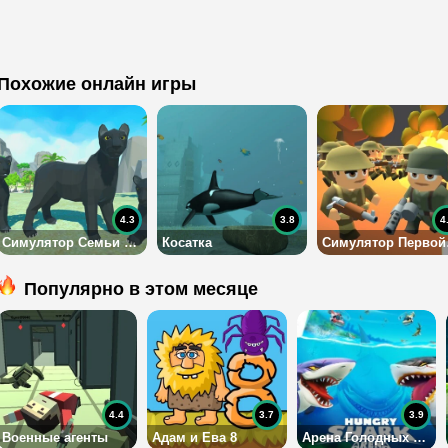
Похожие онлайн игры
4.3
3.8
4
Симулятор Семьи Пантеры 3Д
Косатка
Симу
Популярно в этом месяце
4.4
3.7
3.9
Военные агенты
Адам и Ева 8
Арена Голодных Акул