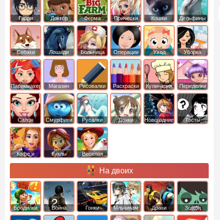
Гарри
Доктор
Ферма
Прически
Кошки
Дельфины
Поттер
Плюшева
Собаки
Лошади
Больница
Операции
Уход
Уборка
Парикмахер
Магазин
Рисовалки
Раскраски
Кулинария
Переделки
Салон
Смурфики
Русалки
Дочки
Новогодние
Тесты
Кафе и
Куклы
Веселая
рестораны
ферма
На двоих
Бродилки
Война
Гонки
Мльчикам
Драки
Зомби