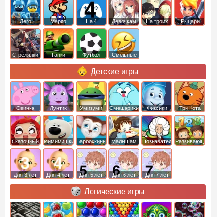
Лего
Марио
На 4
Девочкам
На троих
Рыцари
Стрелялки
Танки
Футбол
Смешные
Детские игры
Свинка
Лунтик
Умизуми
Смешарики
Фиксики
Три Кота
Пеппа
Сказочный
Мимимишки
Барбоскины
Малышам
Познавательные
Развивающие
патруль
Для 3 лет
Для 4 лет
Для 5 лет
Для 6 лет
Для 7 лет
Логические игры