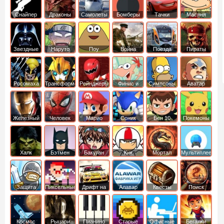
Снайпер
Драконы
Самолеты
Бомберы
Тачки
Масяня
Звездные
Наруто
Поу
Война
Поезда
Пираты
войны
Карибского
Моря
Росомаха
Трансформеры
Рейнджеры
Финис и
Симпсоны
Аватар
Самураи
Ферб
легенда об
Аанге
Железный
Человек
Марио
Соник
Бен 10
Покемоны
человек
Паук
Халк
Бэтмен
Бакуган
Кик
Мортал
Мультиплеер
Бутовский
комбат
Защита
Пиксельные
Дрифт на
Алавар
Квесты
Поиск
королевства
машинах
предметов
Космос
Рыцари
Пианино
Старые
Офисные
Бегалки