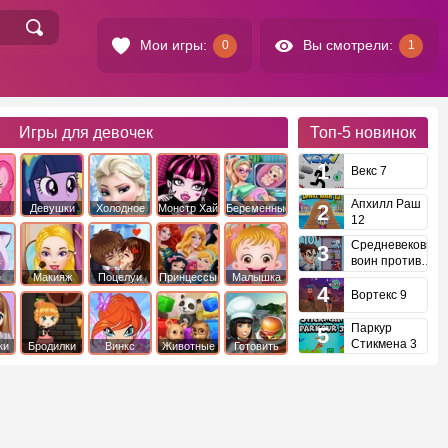
Мои игры:
Вы смотрели:
0
1
Игры для девочек
Топ-5
новинок
Векс 7
Апхилл Раш
Девушки
Холодное
Монстр Хай
Беременные
12
это
Эквестрии
Сердце
Средневековый
воин против
инопланетян
е
Макияж
Поцелуи
Принцессы
Малышка
Диснея
Хейзел
Вортекс 9
Паркур
Стикмена 3
ки
Бродилки
Винкс
Животные
Готовить
еду