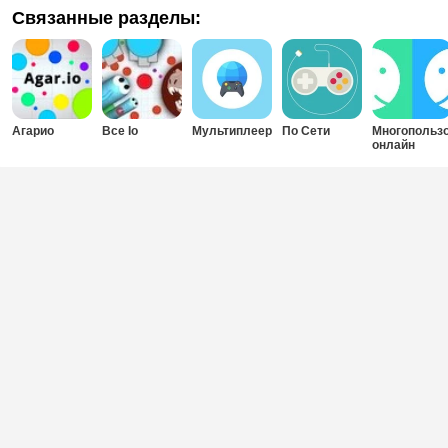
Связанные разделы:
Агарио
Все Io
Мультиплеер
По Сети
Многопольз
онлайн