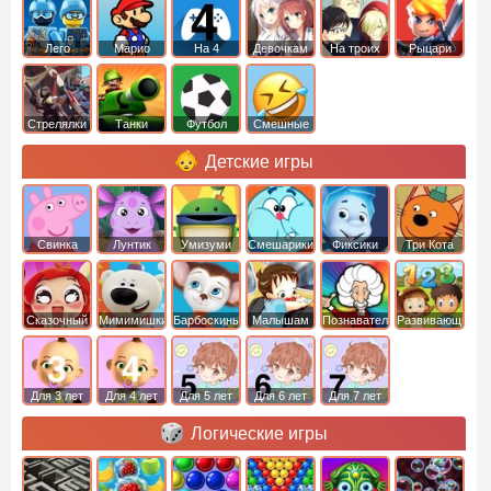
Лего
Марио
На 4
Девочкам
На троих
Рыцари
Стрелялки
Танки
Футбол
Смешные
Детские игры
Свинка
Лунтик
Умизуми
Смешарики
Фиксики
Три Кота
Пеппа
Сказочный
Мимимишки
Барбоскины
Малышам
Познавательные
Развивающие
патруль
Для 3 лет
Для 4 лет
Для 5 лет
Для 6 лет
Для 7 лет
Логические игры