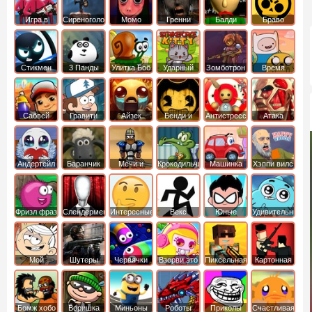
Игра в
Сиреноголовый
Момо
Гренни
Балди
Браво
Кальмара
Старс
Стикмен
3 Панды
Улитка Боб
Ударный
Зомботрон
Время
отряд котят
Приключений
Сабвей
Гравити
Айзек
Бенди и
Антистресс
Атака
Серф
Фолз
Чернильная
Титанов
машина
Андертейл
Баранчик
Мечи и
Крокодильчик
Машинка
Хэппи вилс
Шон
Сандали
Свомпи
Вилли
Фризл фраз
Слендермен
Интересные
Векс
Юные
Удивительный
титаны
мир
вперед
Гамбола
Мой
Шутеры
Червячки
Взорви это
Пиксельная
Картонная
шумный
война
башка
дом
Бомж хобо
Воришка
Миньоны
Роботы
Приколы
Счастливая