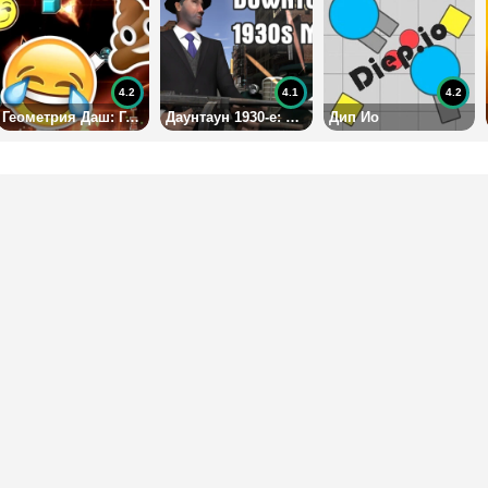
4.2
4.1
4.2
Геометрия Даш: Город Эмоджи
Даунтаун 1930-е: Мафия
Дип Ио