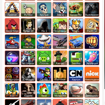
боб
динозавры
обезьянка
Плохое
Футбол
Крутые
Том и
Бродилки
Выживание
мороженое
головами
джерри
Приключения
Энгри Берс
Побег из
На 1
Песочницы
Убить
Разбуди
тюрьмы
короля
коробку
Машина
Опасное
Рыбка ест
Аварии
Хот вилс
Бокс
ест
оружие
рыбку
машин
машину
Алхимия
Мстители
Плохие
Кактус
Змейка
Эволюция
свинки
маккой
Аниматроники
Спецназ
Супер
Танчики
Картун
Никелодеон
бойцы
нетворк
А10
Хоррор
Кизи
Мультики
Акулы
Динозавры