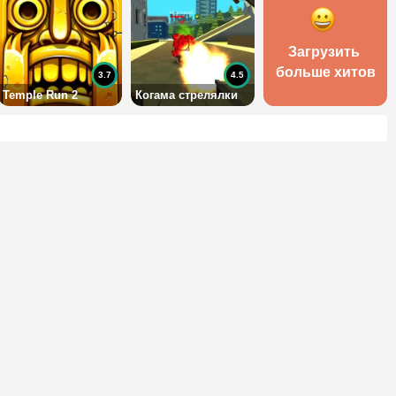
Загрузить 
больше хитов
3.7
4.5
Temple Run 2
Когама стрелялки