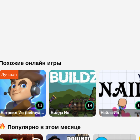
Похожие онлайн игры
4.1
3.6
3
Бетреил Ио (betrayal io)
Билдз Ио
Нейлз Ио
Популярно в этом месяце