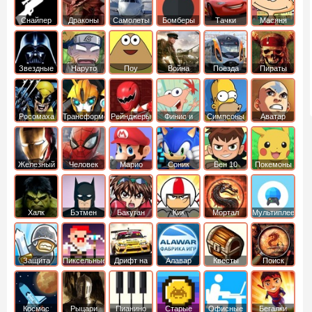
Снайпер
Драконы
Самолеты
Бомберы
Тачки
Масяня
Звездные
Наруто
Поу
Война
Поезда
Пираты
войны
Карибского
Моря
Росомаха
Трансформеры
Рейнджеры
Финис и
Симпсоны
Аватар
Самураи
Ферб
легенда об
Аанге
Железный
Человек
Марио
Соник
Бен 10
Покемоны
человек
Паук
Халк
Бэтмен
Бакуган
Кик
Мортал
Мультиплеер
Бутовский
комбат
Защита
Пиксельные
Дрифт на
Алавар
Квесты
Поиск
королевства
машинах
предметов
Космос
Рыцари
Пианино
Старые
Офисные
Бегалки