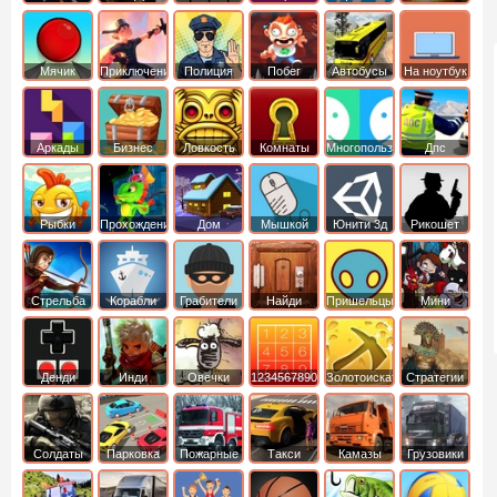
Мячик
Приключения
Полиция
Побег
Автобусы
На ноутбук
Аркады
Бизнес
Ловкость
Комнаты
Многопользовательские
Дпс
симуляторы
Рыбки
Прохождение
Дом
Мышкой
Юнити 3д
Рикошет
Cтрельба
Корабли
Грабители
Найди
Пришельцы
Мини
из лука
выход
Денди
Инди
Овечки
1234567890
Золотоискатель
Стратегии
идут домой
Солдаты
Парковка
Пожарные
Такси
Камазы
Грузовики
машин
машины