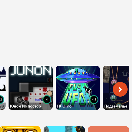
.2
4
4.1
Юнон Импостор
НЛО Ио
Подземелье И