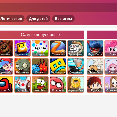
Логические
Для детей
Все игры
Самые популярные
 ночей с
Когама
Агарио
Слизарио
Троллфейс
Леди Баг и
Пони
фредди
квест
Супер Кот
Дружба 
чудо
Фрайдей
Растения
Огонь и
Геометрия
Бешеная
Папа Луи
Аним
Найт
против
Вода
Даш
бабка
Фанкин
Зомби
сбежала из
психушки
Амонг Ас
Игры Io
Ам Ням
Красный
Адам и Ева
Кухня
Одевал
шар
Сары