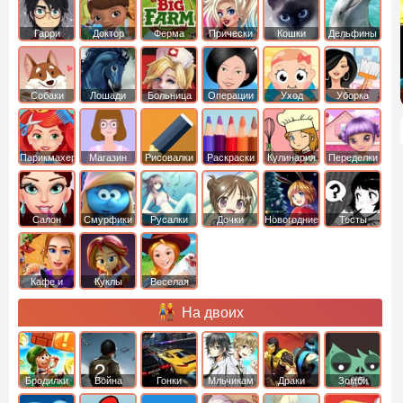
Гарри
Доктор
Ферма
Прически
Кошки
Дельфины
Поттер
Плюшева
Собаки
Лошади
Больница
Операции
Уход
Уборка
Парикмахер
Магазин
Рисовалки
Раскраски
Кулинария
Переделки
Салон
Смурфики
Русалки
Дочки
Новогодние
Тесты
Кафе и
Куклы
Веселая
рестораны
ферма
На двоих
Бродилки
Война
Гонки
Мльчикам
Драки
Зомби