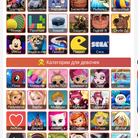
Тракторы
Дальнобойщики
Спортивные
Баскетбол
Рыбалка
Волейбол
Теннис
Простые
Хоккей
Защита
Гадкий Я
Скуби Ду
башни
Микки
Мадагаскар
Пинбол
Пакман
Сега
Маус
Категории для девочек
Пони
Маникюр
Куклы ЛОЛ
Шиммер и
Эвер
Шоу
креатор
Шайн
Афтер Хай
дельфинов
Рапунцель
Барби
Мейкеры
Музыка
Школа
Пушистики
Любовь
Дисней
Анжела и
София
Тотали
Друзья
том
Прекрасная
Спайс
ангелов