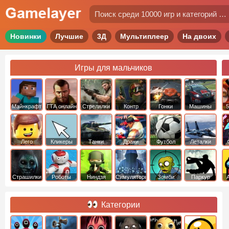
Новинки
Лучшие
3Д
Мультиплеер
На двоих
Игры для мальчиков
Майнкрафт
ГТА онлайн
Стрелялки
Контр
Гонки
Машины
5
Страйк
Лего
Кликеры
Танки
Драки
Футбол
Леталки
Страшилки
Роботы
Ниндзя
Симуляторы
Зомби
Паркур
Категории