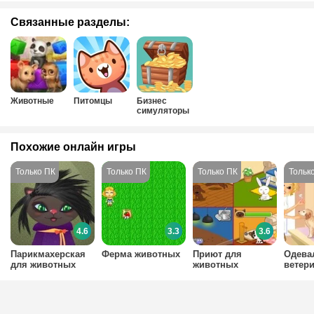
Связанные разделы:
Животные
Питомцы
Бизнес
симуляторы
Похожие онлайн игры
4.6
3.3
3.6
Парикмахерская
Ферма животных
Приют для
Одева
для животных
животных
ветер