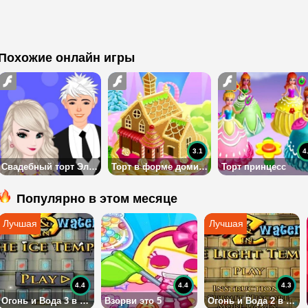
Похожие онлайн игры
3.1
4
Свадебный торт Эльзы 2
Торт в форме домика
Торт принцесс
Популярно в этом месяце
4.4
4.4
4.3
Огонь и Вода 3 в Ледяном Храме
Взорви это 5
Огонь и Вода 2 в Храме Света