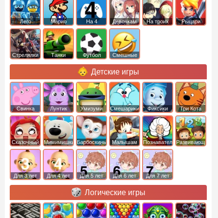
Лего
Марио
На 4
Девочкам
На троих
Рыцари
Стрелялки
Танки
Футбол
Смешные
Детские игры
Свинка
Лунтик
Умизуми
Смешарики
Фиксики
Три Кота
Пеппа
Сказочный
Мимимишки
Барбоскины
Малышам
Познавательные
Развивающие
патруль
Для 3 лет
Для 4 лет
Для 5 лет
Для 6 лет
Для 7 лет
Логические игры