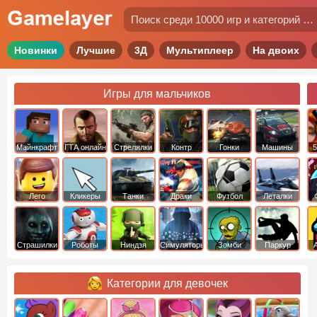
Новинки
Лучшие
3Д
Мультиплеер
На двоих
Игры для мальчиков
Майнкрафт
ГТА онлайн
Стрелялки
Контр
Гонки
Машины
5
Страйк
Лего
Кликеры
Танки
Драки
Футбол
Леталки
Страшилки
Роботы
Ниндзя
Симуляторы
Зомби
Паркур
Категории для девочек