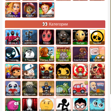
Кафе и
Куклы
Веселая
рестораны
ферма
Категории
Игра в
Сиреноголовый
Момо
Гренни
Балди
Браво
Кальмара
Старс
Стикмен
3 Панды
Улитка Боб
Ударный
Зомботрон
Время
отряд котят
Приключений
Сабвей
Гравити
Айзек
Бенди и
Антистресс
Атака
Серф
Фолз
Чернильная
Титанов
машина
Андертейл
Баранчик
Мечи и
Крокодильчик
Машинка
Хэппи вилс
Шон
Сандали
Свомпи
Вилли