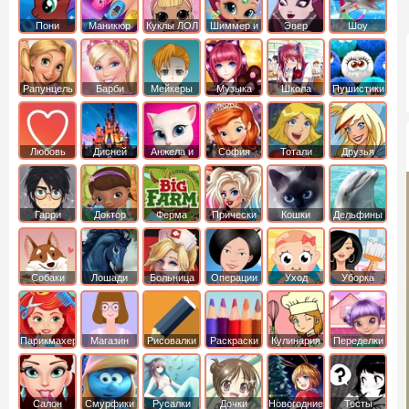
Пони
Маникюр
Куклы ЛОЛ
Шиммер и
Эвер
Шоу
креатор
Шайн
Афтер Хай
дельфинов
Рапунцель
Барби
Мейкеры
Музыка
Школа
Пушистики
Любовь
Дисней
Анжела и
София
Тотали
Друзья
том
Прекрасная
Спайс
ангелов
Гарри
Доктор
Ферма
Прически
Кошки
Дельфины
Поттер
Плюшева
Собаки
Лошади
Больница
Операции
Уход
Уборка
Парикмахер
Магазин
Рисовалки
Раскраски
Кулинария
Переделки
Салон
Смурфики
Русалки
Дочки
Новогодние
Тесты