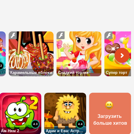
.2
Карамельные яблоки
Сладкий тортик
Супер торт
Загрузить 
больше хитов
4.3
4.4
Ам Ням 2
Адам и Ева: Астронавт