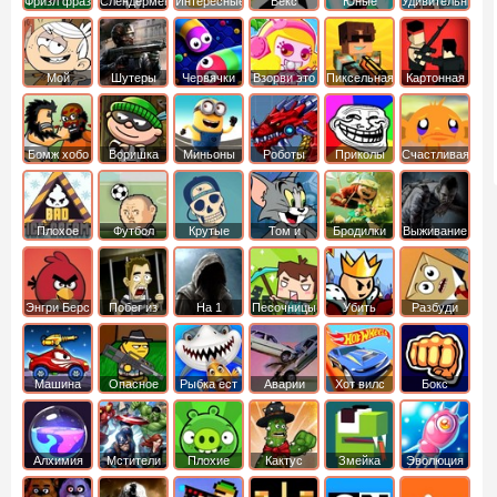
Фризл фраз
Слендермен
Интересные
Векс
Юные
Удивительный
титаны
мир
вперед
Гамбола
Мой
Шутеры
Червячки
Взорви это
Пиксельная
Картонная
шумный
война
башка
дом
Бомж хобо
Воришка
Миньоны
Роботы
Приколы
Счастливая
боб
динозавры
обезьянка
Плохое
Футбол
Крутые
Том и
Бродилки
Выживание
мороженое
головами
джерри
Приключения
Энгри Берс
Побег из
На 1
Песочницы
Убить
Разбуди
тюрьмы
короля
коробку
Машина
Опасное
Рыбка ест
Аварии
Хот вилс
Бокс
ест
оружие
рыбку
машин
машину
Алхимия
Мстители
Плохие
Кактус
Змейка
Эволюция
свинки
маккой