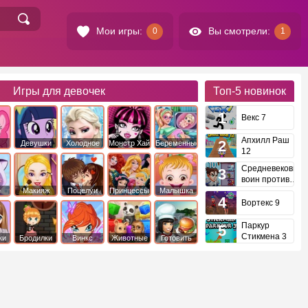
Мои игры:
Вы смотрели:
0
1
Игры для девочек
Топ-5
новинок
Векс 7
Апхилл Раш
Девушки
Холодное
Монстр Хай
Беременные
12
это
Эквестрии
Сердце
Средневековый
воин против
инопланетян
е
Макияж
Поцелуи
Принцессы
Малышка
Диснея
Хейзел
Вортекс 9
Паркур
Стикмена 3
ки
Бродилки
Винкс
Животные
Готовить
еду