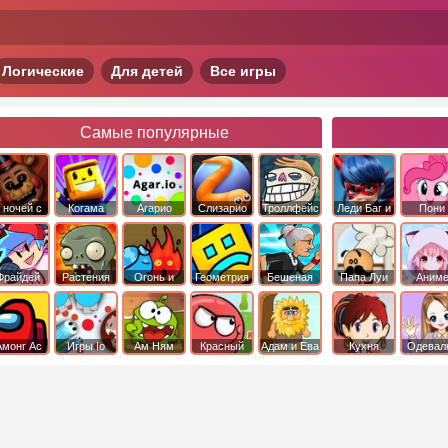
Логические
Для детей
Все игры
Самые популярные
 ночей с
Когама
Агарио
Слизарио
Троллфейс
Леди Баг и
Пони
фредди
квест
Супер Кот
Дружба 
чудо
Фрайдей
Растения
Огонь и
Геометрия
Бешеная
Папа Луи
Аним
Найт
против
Вода
Даш
бабка
Фанкин
Зомби
сбежала из
психушки
Амонг Ас
Игры Io
Ам Ням
Красный
Адам и Ева
Кухня
Одевал
шар
Сары