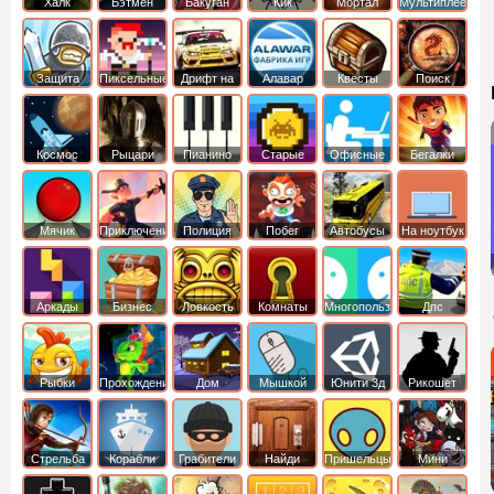
Халк
Бэтмен
Бакуган
Кик
Мортал
Мультиплеер
Бутовский
комбат
Защита
Пиксельные
Дрифт на
Алавар
Квесты
Поиск
королевства
машинах
предметов
Космос
Рыцари
Пианино
Старые
Офисные
Бегалки
Мячик
Приключения
Полиция
Побег
Автобусы
На ноутбук
Аркады
Бизнес
Ловкость
Комнаты
Многопользовательские
Дпс
симуляторы
Рыбки
Прохождение
Дом
Мышкой
Юнити 3д
Рикошет
Cтрельба
Корабли
Грабители
Найди
Пришельцы
Мини
из лука
выход