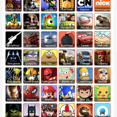
Аниматроники
Спецназ
Супер
Танчики
Картун
Никелодеон
бойцы
нетворк
А10
Хоррор
Кизи
Мультики
Акулы
Динозавры
Снайпер
Драконы
Самолеты
Бомберы
Тачки
Масяня
Звездные
Наруто
Поу
Война
Поезда
Пираты
войны
Карибского
Моря
Росомаха
Трансформеры
Рейнджеры
Финис и
Симпсоны
Аватар
Самураи
Ферб
легенда об
Аанге
Железный
Человек
Марио
Соник
Бен 10
Покемоны
человек
Паук