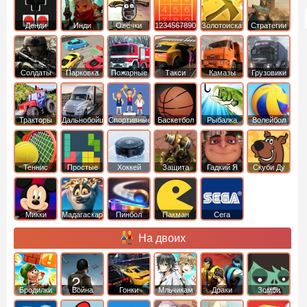
Денди
Инди
Овечки
1234567890
Золотоискатель
Стратегии
идут домой
Солдаты
Парковка
Пожарные
Такси
Камазы
Грузовики
машин
машины
Тракторы
Дальнобойщики
Спортивные
Баскетбол
Рыбалка
Волейбол
Теннис
Простые
Хоккей
Защита
Гадкий Я
Скуби Ду
башни
Микки
Мадагаскар
Пинбол
Пакман
Сега
Маус
На двоих
Бродилки
Война
Гонки
Мльчикам
Драки
Зомби