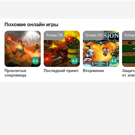
Похожие онлайн игры
4.2
4.2
4.4
Проклятые
Последний приют
Вторжение
Защит
сокровища
от зо