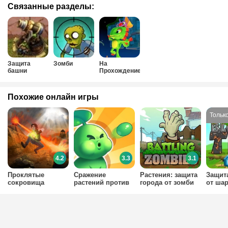
Связанные разделы:
Защита
Зомби
На
башни
Прохождение
Похожие онлайн игры
4.2
3.3
3.1
Проклятые
Сражение
Растения: защита
Защит
сокровища
растений против
города от зомби
от шар
зомби