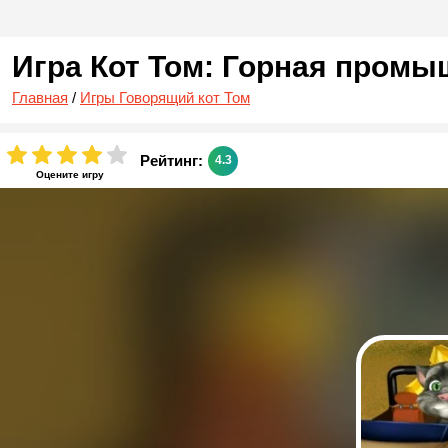
Игра Кот Том: Горная пром
Главная
/
Игры Говорящий кот Том
Рейтинг:
4.3
Оцените игру