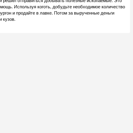
 и решил отправиться добывать полезные ископаемые. Это
омощь. Используя коготь, добудьте необходимое количество
ургон и продайте в лавке. Потом за вырученные деньги
и кузов.