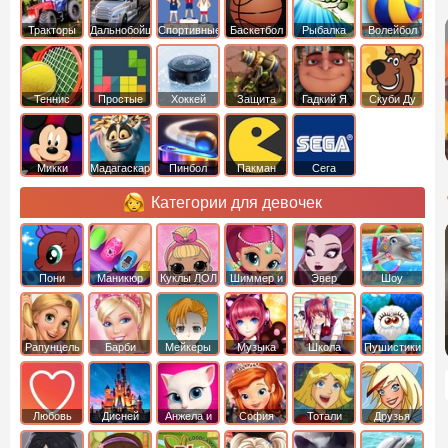
Тракторы
Дальнобойщики
Спортивные
Баскетбол
Рыбалка
Волейбол
Теннис
Простые
Хоккей
Защита
Гадкий Я
Скуби Ду
башни
Микки
Мадагаскар
Пинбол
Пакман
Сега
Маус
Категории для девочек
Пони
Маникюр
Куклы ЛОЛ
Шиммер и
Эвер
Шоу
креатор
Шайн
Афтер Хай
дельфинов
Рапунцель
Барби
Мейкеры
Музыка
Школа
Пушистики
Любовь
Дисней
Анжела и
София
Тотали
Друзья
том
Прекрасная
Спайс
ангелов