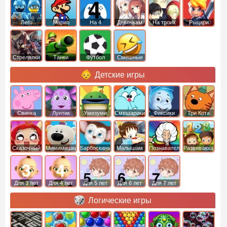
Лего
Марио
На 4
Девочкам
На троих
Рыцари
Стрелялки
Танки
Футбол
Смешные
Детские игры
Свинка
Лунтик
Умизуми
Смешарики
Фиксики
Три Кота
Пеппа
Сказочный
Мимимишки
Барбоскины
Малышам
Познавательные
Развивающие
патруль
Для 3 лет
Для 4 лет
Для 5 лет
Для 6 лет
Для 7 лет
Логические игры