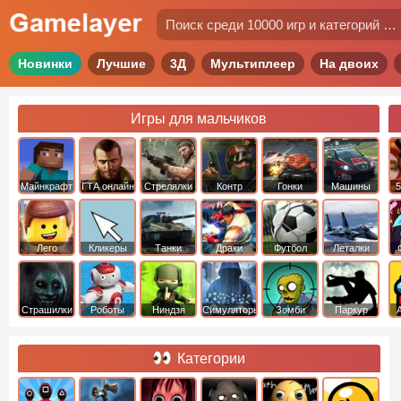
Новинки
Лучшие
3Д
Мультиплеер
На двоих
Игры для мальчиков
Майнкрафт
ГТА онлайн
Стрелялки
Контр
Гонки
Машины
5
Страйк
Лего
Кликеры
Танки
Драки
Футбол
Леталки
Страшилки
Роботы
Ниндзя
Симуляторы
Зомби
Паркур
Категории