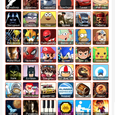
Снайпер
Драконы
Самолеты
Бомберы
Тачки
Масяня
Звездные
Наруто
Поу
Война
Поезда
Пираты
войны
Карибского
Моря
Росомаха
Трансформеры
Рейнджеры
Финис и
Симпсоны
Аватар
Самураи
Ферб
легенда об
Аанге
Железный
Человек
Марио
Соник
Бен 10
Покемоны
человек
Паук
Халк
Бэтмен
Бакуган
Кик
Мортал
Мультиплеер
Бутовский
комбат
Защита
Пиксельные
Дрифт на
Алавар
Квесты
Поиск
королевства
машинах
предметов
Космос
Рыцари
Пианино
Старые
Офисные
Бегалки