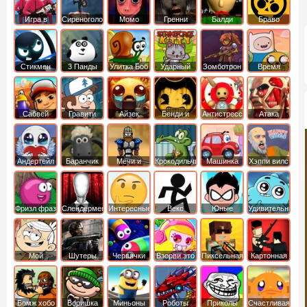
Игра в
Сиреноголовый
Момо
Гренни
Балди
Браво
Кальмара
Старс
Стикмен
3 Панды
Улитка Боб
Ударный
Зомботрон
Время
отряд котят
Приключений
Сабвей
Гравити
Айзек
Бенди и
Антистресс
Атака
Серф
Фолз
Чернильная
Титанов
машина
Андертейл
Баранчик
Мечи и
Крокодильчик
Машинка
Хэппи вилс
Шон
Сандали
Свомпи
Вилли
Фризл фраз
Слендермен
Интересные
Векс
Юные
Удивительный
титаны
мир
вперед
Гамбола
Мой
Шутеры
Червячки
Взорви это
Пиксельная
Картонная
шумный
война
башка
дом
Бомж хобо
Воришка
Миньоны
Роботы
Приколы
Счастливая