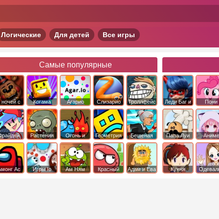
Логические
Для детей
Все игры
Самые популярные
 ночей с
Когама
Агарио
Слизарио
Троллфейс
Леди Баг и
Пони
фредди
квест
Супер Кот
Дружба 
чудо
Фрайдей
Растения
Огонь и
Геометрия
Бешеная
Папа Луи
Аним
Найт
против
Вода
Даш
бабка
Фанкин
Зомби
сбежала из
психушки
Амонг Ас
Игры Io
Ам Ням
Красный
Адам и Ева
Кухня
Одевал
шар
Сары