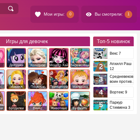
Мои игры:
Вы смотрели:
0
1
Игры для девочек
Топ-5
новинок
Векс 7
Апхилл Раш
Девушки
Холодное
Монстр Хай
Беременные
12
это
Эквестрии
Сердце
Средневековый
воин против
инопланетян
е
Макияж
Поцелуи
Принцессы
Малышка
Диснея
Хейзел
Вортекс 9
Паркур
Стикмена 3
ки
Бродилки
Винкс
Животные
Готовить
еду