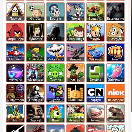
боб
динозавры
обезьянка
Плохое
Футбол
Крутые
Том и
Бродилки
Выживание
мороженое
головами
джерри
Приключения
Энгри Берс
Побег из
На 1
Песочницы
Убить
Разбуди
тюрьмы
короля
коробку
Машина
Опасное
Рыбка ест
Аварии
Хот вилс
Бокс
ест
оружие
рыбку
машин
машину
Алхимия
Мстители
Плохие
Кактус
Змейка
Эволюция
свинки
маккой
Аниматроники
Спецназ
Супер
Танчики
Картун
Никелодеон
бойцы
нетворк
А10
Хоррор
Кизи
Мультики
Акулы
Динозавры