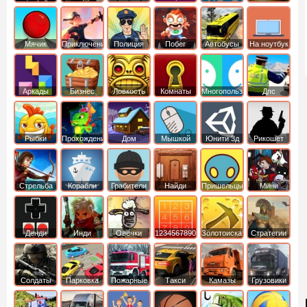
Мячик
Приключения
Полиция
Побег
Автобусы
На ноутбук
Аркады
Бизнес
Ловкость
Комнаты
Многопользовательские
Дпс
симуляторы
Рыбки
Прохождение
Дом
Мышкой
Юнити 3д
Рикошет
Cтрельба
Корабли
Грабители
Найди
Пришельцы
Мини
из лука
выход
Денди
Инди
Овечки
1234567890
Золотоискатель
Стратегии
идут домой
Солдаты
Парковка
Пожарные
Такси
Камазы
Грузовики
машин
машины