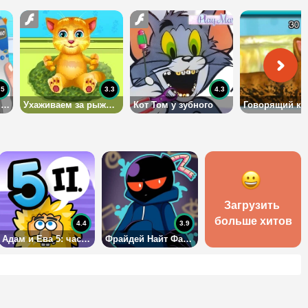
.5
3.3
4.3
Говорящий кот Том у глазного
Ухаживаем за рыжиком
Кот Том у зубного
Загрузить 
больше хитов
4.4
3.9
Адам и Ева 5: часть 2
Фрайдей Найт Фанкин: Уитти