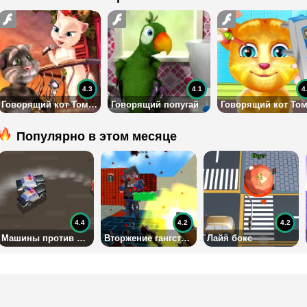
4.3
4.1
4
Говорящий кот Том: Признание в любви
Говорящий попугай
Популярно в этом месяце
4.4
4.2
4.2
Машины против полиции
Вторжение гангстеров в мир Майнкрафта
Лайя бокс