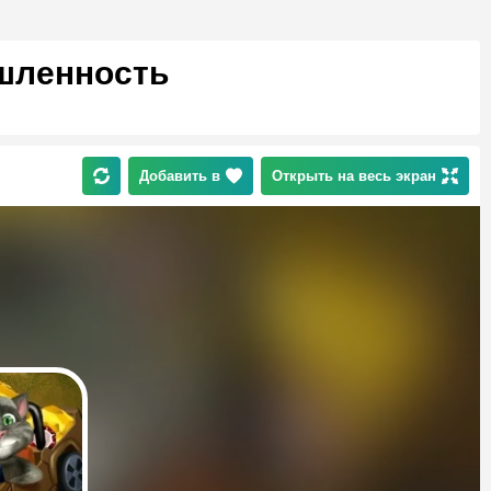
ышленность
Добавить в
Открыть на весь экран