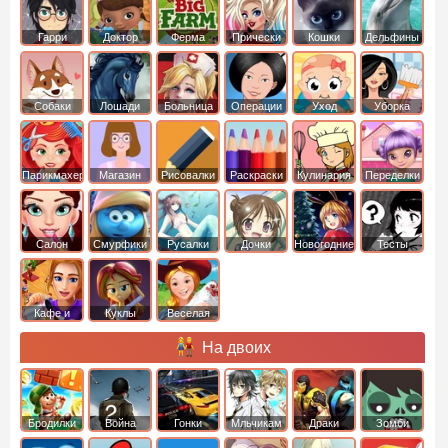
Гарри
Доктор
Ферма
Прически
Кошки
Дельфины
Поттер
Плюшева
Собаки
Лошади
Больница
Операции
Уход
Уборка
Парикмахер
Магазин
Рисовалки
Раскраски
Кулинария
Переделки
Салон
Смурфики
Русалки
Дочки
Новогодние
Тесты
Кафе и
Куклы
Веселая
рестораны
ферма
На двоих
Бродилки
Война
Гонки
Мльчикам
Драки
Зомби