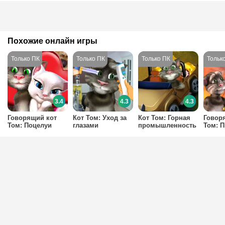
Похожие онлайн игры
3.4
4.3
4.3
Говорящий кот
Кот Том: Уход за
Кот Том: Горная
Говор
Том: Поцелуи
глазами
промышленность
Том: П
любви