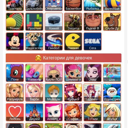
Тракторы
Дальнобойщики
Спортивные
Баскетбол
Рыбалка
Волейбол
Теннис
Простые
Хоккей
Защита
Гадкий Я
Скуби Ду
башни
Микки
Мадагаскар
Пинбол
Пакман
Сега
Маус
Категории для девочек
Пони
Маникюр
Куклы ЛОЛ
Шиммер и
Эвер
Шоу
креатор
Шайн
Афтер Хай
дельфинов
Рапунцель
Барби
Мейкеры
Музыка
Школа
Пушистики
Любовь
Дисней
Анжела и
София
Тотали
Друзья
том
Прекрасная
Спайс
ангелов