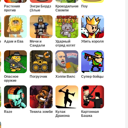
Растения
Энгри Бердз
Крокодильчик
Поу
против
(Злые
Свомпи
Зомби
Птицы)
р
Адам и Ева
Мечи и
Ударный
Убить короля
Сандали
отряд котят
Опасное
Погрузчик
Хэппи Вилс
Супер бойцы
оружие
Raze
Текила зомби
Кулак
Картонная
Дракона
Башка