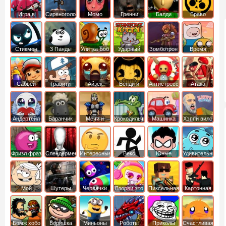
Игра в
Сиреноголовый
Момо
Гренни
Балди
Браво
Кальмара
Старс
Стикмен
3 Панды
Улитка Боб
Ударный
Зомботрон
Время
отряд котят
Приключений
Сабвей
Гравити
Айзек
Бенди и
Антистресс
Атака
Серф
Фолз
Чернильная
Титанов
машина
Андертейл
Баранчик
Мечи и
Крокодильчик
Машинка
Хэппи вилс
Шон
Сандали
Свомпи
Вилли
Фризл фраз
Слендермен
Интересные
Векс
Юные
Удивительный
титаны
мир
вперед
Гамбола
Мой
Шутеры
Червячки
Взорви это
Пиксельная
Картонная
шумный
война
башка
дом
Бомж хобо
Воришка
Миньоны
Роботы
Приколы
Счастливая