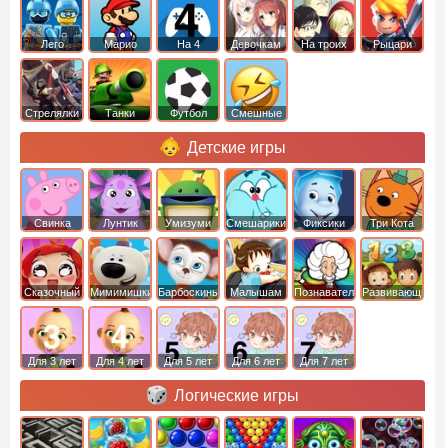
Лего
Марио
На 4
Девочкам
На троих
Рыцари
Стрелялки
Танки
Футбол
Смешные
Детские игры
Свинка
Лунтик
Умизуми
Смешарики
Фиксики
Три Кота
Пеппа
Сказочный
Мимимишки
Барбоскины
Малышам
Познавательные
Развивающие
патруль
Для 3 лет
Для 4 лет
Для 5 лет
Для 6 лет
Для 7 лет
Логические игры