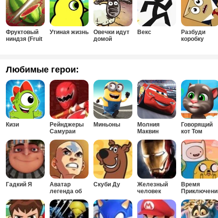
Фруктовый
Утиная жизнь
Овечки идут
Векс
Разбуди
ниндзя (Fruit
домой
коробку
Ninja)
Любимые герои:
Кизи
Рейнджеры
Миньоны
Молния
Говорящий
Самураи
Маквин
кот Том
Гадкий Я
Аватар
Скуби Ду
Железный
Время
легенда об
человек
Приключени
Аанге