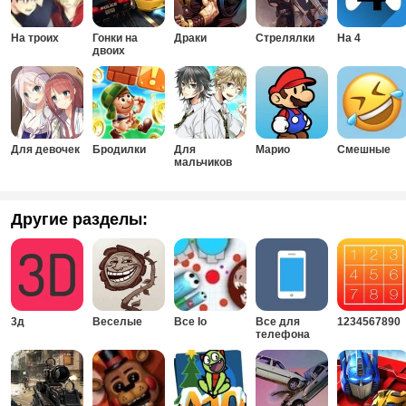
На троих
Гонки на
Драки
Стрелялки
На 4
двоих
Для девочек
Бродилки
Для
Марио
Смешные
мальчиков
Другие разделы:
3д
Веселые
Все Io
Все для
1234567890
телефона