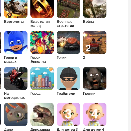
Вертолеты
Властелин
Военные
Война
колец
стратегии
Герои в
Герои
Гонки
2
масках
Энвелла
На
Город
Грабители
Гренни
мотоциклах
Дино
Динозавры
Для детей 3
Для детей 4