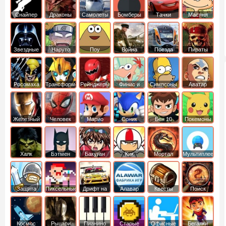
Снайпер
Драконы
Самолеты
Бомберы
Тачки
Масяня
Звездные
Наруто
Поу
Война
Поезда
Пираты
войны
Карибского
Моря
Росомаха
Трансформеры
Рейнджеры
Финис и
Симпсоны
Аватар
Самураи
Ферб
легенда об
Аанге
Железный
Человек
Марио
Соник
Бен 10
Покемоны
человек
Паук
Халк
Бэтмен
Бакуган
Кик
Мортал
Мультиплеер
Бутовский
комбат
Защита
Пиксельные
Дрифт на
Алавар
Квесты
Поиск
королевства
машинах
предметов
Космос
Рыцари
Пианино
Старые
Офисные
Бегалки