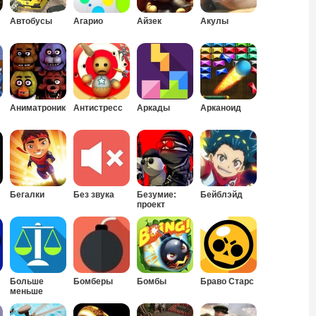
Автобусы
Агарио
Айзек
Акулы
Аниматроники
Антистресс
Аркады
Арканоид
Бегалки
Без звука
Безумие:
Бейблэйд
проект
Нексус
Больше
Бомберы
Бомбы
Браво Старс
меньше