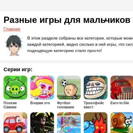
Разные игры для мальчиков
Главная
В этом разделе собраны все категории, которые мож
каждой категорией, видно сколько в ней игры, что си
подходящую категорию стало просто!
Серии игр:
Плохие
Взорви это
Футбол
Троллфейс
Earn to Die
Свинки
головами
квест