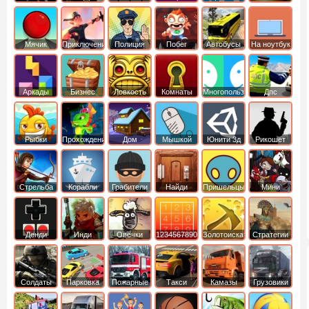
Мячик
Приключения
Полиция
Побег
Автобусы
На ноутбук
Аркады
Бизнес
Ловкость
Комнаты
Многопользовательские
Дпс
симуляторы
Рыбки
Прохождение
Дом
Мышкой
Юнити 3д
Рикошет
Cтрельба
Корабли
Грабители
Найди
Пришельцы
Мини
из лука
выход
Денди
Инди
Овечки
1234567890
Золотоискатель
Стратегии
идут домой
Солдаты
Парковка
Пожарные
Такси
Камазы
Грузовики
машин
машины