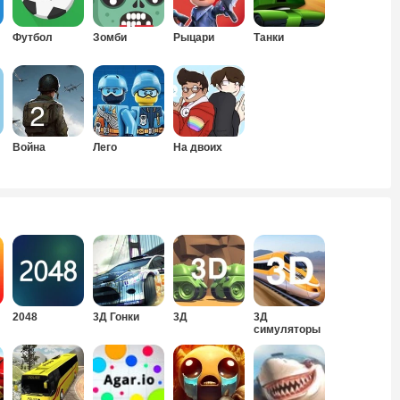
Футбол
Зомби
Рыцари
Танки
Война
Лего
На двоих
2048
3Д Гонки
3Д
3Д
симуляторы