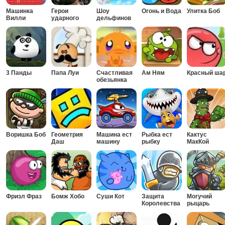
Машинка
Герои
Шоу
Огонь и Вода
Улитка Боб
Вилли
ударного
дельфинов
отряда
3 Панды
Папа Луи
Счастливая
Ам Ням
Красный ша
обезьянка
Воришка Боб
Геометрия
Машина ест
Рыбка ест
Кактус
Даш
машину
рыбку
МакКой
Фризл Фраз
Бомж Хобо
Суши Кот
Защита
Могучий
Королевства
рыцарь