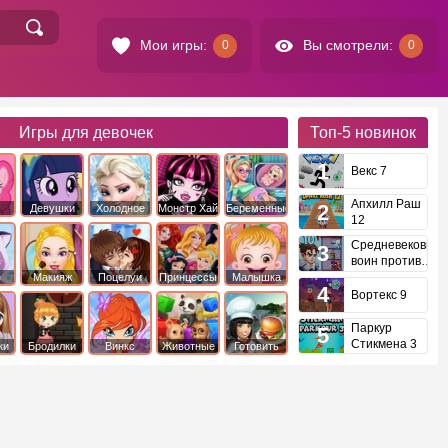
Мои игры:
Вы смотрели:
0
0
Игры для девочек
Топ-5
новинок
Векс 7
Апхилл Раш
Девушки
Холодное
Монстр Хай
Беременные
12
это
Эквестрии
Сердце
Средневековый
воин против
инопланетян
е
Макияж
Поцелуи
Принцессы
Малышка
Диснея
Хейзел
Вортекс 9
Паркур
Стикмена 3
ки
Бродилки
Винкс
Животные
Готовить
еду