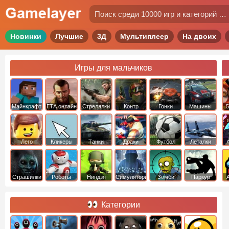
Новинки
Лучшие
3Д
Мультиплеер
На двоих
Игры для мальчиков
Майнкрафт
ГТА онлайн
Стрелялки
Контр
Гонки
Машины
5
Страйк
Лего
Кликеры
Танки
Драки
Футбол
Леталки
Страшилки
Роботы
Ниндзя
Симуляторы
Зомби
Паркур
Категории