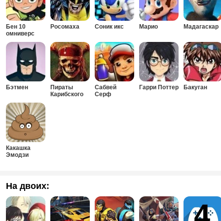
Бен 10
Росомаха
Соник икс
Марио
Мадагаскар
омниверс
Бэтмен
Пираты
Сабвей
Гарри Поттер
Бакуган
Карибского
Серф
Моря
Какашка
Эмодзи
На двоих: