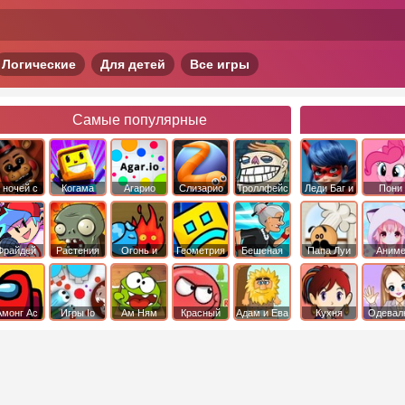
Логические
Для детей
Все игры
Самые популярные
 ночей с
Когама
Агарио
Слизарио
Троллфейс
Леди Баг и
Пони
фредди
квест
Супер Кот
Дружба 
чудо
Фрайдей
Растения
Огонь и
Геометрия
Бешеная
Папа Луи
Аним
Найт
против
Вода
Даш
бабка
Фанкин
Зомби
сбежала из
психушки
Амонг Ас
Игры Io
Ам Ням
Красный
Адам и Ева
Кухня
Одевал
шар
Сары