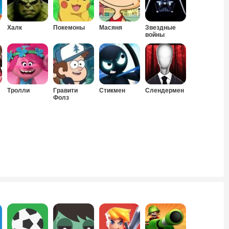
Халк
Покемоны
Масяня
Звездные
войны
Тролли
Гравити
Стикмен
Слендермен
Фолз