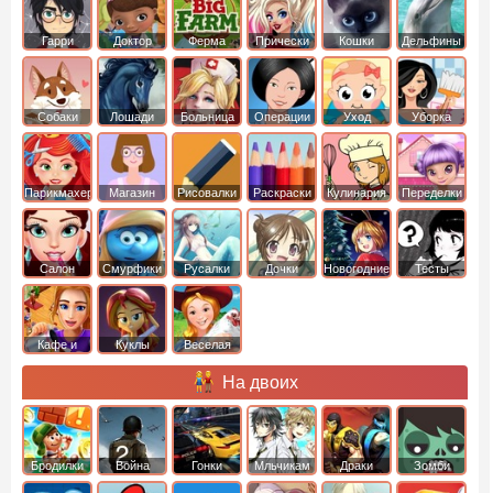
Гарри
Доктор
Ферма
Прически
Кошки
Дельфины
Поттер
Плюшева
Собаки
Лошади
Больница
Операции
Уход
Уборка
Парикмахер
Магазин
Рисовалки
Раскраски
Кулинария
Переделки
Салон
Смурфики
Русалки
Дочки
Новогодние
Тесты
Кафе и
Куклы
Веселая
рестораны
ферма
На двоих
Бродилки
Война
Гонки
Мльчикам
Драки
Зомби