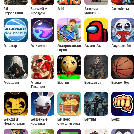
3Д
5 ночей с
А10
Аварии
Автоботы
Стрелялки
Фредди
машин
Алавар
Алхимия
Американские
Амонг Ас
Андертейл
горки
Ассасин
Атака
Балди
Бандиты
Баскетбол
Титанов
Бенди и
Бешеные
Бизнес
Битвы
Бокс
Чернильная
кролики
симуляторы
машина