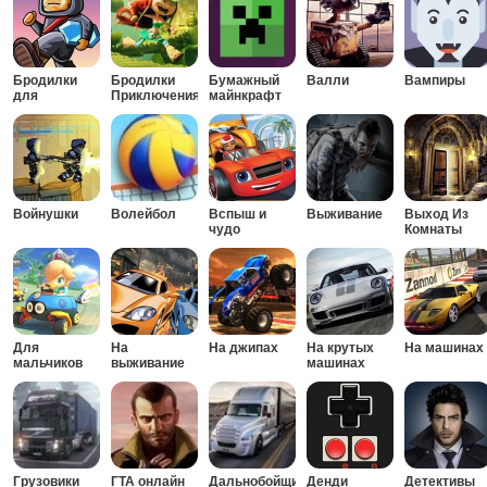
Бродилки
Бродилки
Бумажный
Валли
Вампиры
для
Приключения
майнкрафт
мальчиков
Войнушки
Волейбол
Вспыш и
Выживание
Выход Из
чудо
Комнаты
машинки
Для
На
На джипах
На крутых
На машинах
мальчиков
выживание
машинах
Грузовики
ГТА онлайн
Дальнобойщики
Денди
Детективы