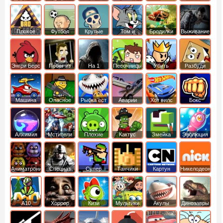
боб
динозавры
обезьянка
Плохое
Футбол
Крутые
Том и
Бродилки
Выживание
мороженое
головами
джерри
Приключения
Энгри Берс
Побег из
На 1
Песочницы
Убить
Разбуди
тюрьмы
короля
коробку
Машина
Опасное
Рыбка ест
Аварии
Хот вилс
Бокс
ест
оружие
рыбку
машин
машину
Алхимия
Мстители
Плохие
Кактус
Змейка
Эволюция
свинки
маккой
Аниматроники
Спецназ
Супер
Танчики
Картун
Никелодеон
бойцы
нетворк
А10
Хоррор
Кизи
Мультики
Акулы
Динозавры