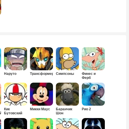
Наруто
Трансформеры
Симпсоны
Финес и
Ферб
Кик
Микки Маус
Баранчик
Рио 2
й
Бутовский
Шон